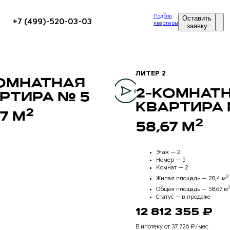
Подбор
Оставить
+7 (499)-520-03-03
квартиры
заявку
ЛИТЕР 2
ОМНАТНАЯ
2-КОМНАТ
РТИРА № 5
КВАРТИРА 
2
67 М
2
58,67 М
Этаж —
2
Номер —
5
Комнат —
2
2
Жилая площадь —
28,4 м
Общая площадь —
58,67 м
Статус —
в продаже
12 812 355 ₽
В ипотеку от 37 726 ₽/мес.