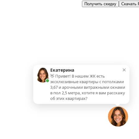
Получить скидку
Скачать
Планировка
На этаже
×
Екатерина
👋 Привет! В нашем ЖК есть
эксклюзивные квартиры с потолками
3,67 и арочными витражными окнами
в пол 2,5 метра, хотите я вам расскажу
об этих квартирах?