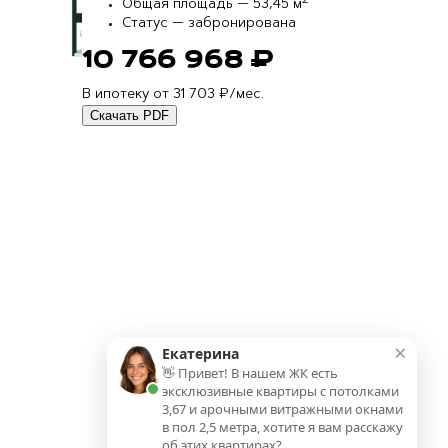
2
Общая площадь —
53,45 м
Статус —
забронирована
10 766 968 ₽
В ипотеку от 31 703 ₽/мес.
Скачать PDF
Планировка
На этаже
×
Екатерина
👋 Привет! В нашем ЖК есть
эксклюзивные квартиры с потолками
3,67 и арочными витражными окнами
в пол 2,5 метра, хотите я вам расскажу
об этих квартирах?