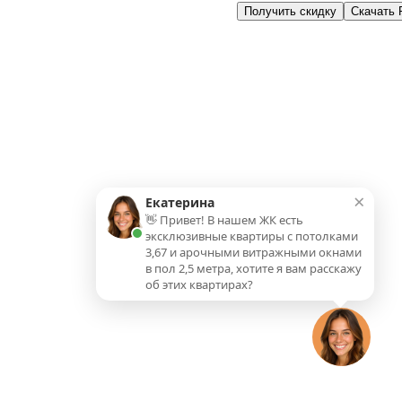
Получить скидку
Скачать
Планировка
На этаже
×
Екатерина
👋 Привет! В нашем ЖК есть
эксклюзивные квартиры с потолками
3,67 и арочными витражными окнами
в пол 2,5 метра, хотите я вам расскажу
об этих квартирах?