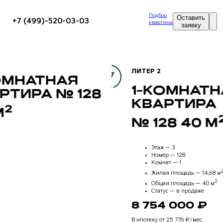
Подбор
Оставить
+7 (499)-520-03-03
квартиры
заявку
ЛИТЕР 2
ОМНАТНАЯ
1-КОМНАТН
РТИРА № 128
КВАРТИРА
2
М
№ 128 40 М
Этаж —
3
Номер —
128
Комнат —
1
Жилая площадь —
14,68 м
2
Общая площадь —
40 м
Статус —
в продаже
8 754 000 ₽
В ипотеку от 25 776 ₽/мес.